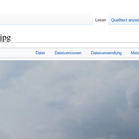
Lesen
Quelltext anze
jpg
Datei
Dateiversionen
Dateiverwendung
Met