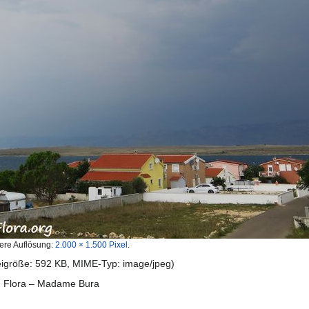
ere Auflösung:
2.000 × 1.500 Pixel
.
teigröße: 592 KB, MIME-Typ:
image/jpeg
)
d Flora – Madame Bura