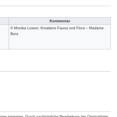
Kommentar
© Monika Losem, Kroatiens Fauna und Flora – Madame
Bura
anner stammen. Durch nachträgliche Bearbeitung der Originaldatei