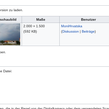
rsion zu laden.
rschaubild
Maße
Benutzer
2.000 × 1.500
MoniHrvatska
(592 KB)
(
Diskussion
|
Beiträge
)
ben.
e Datei:
!
onen, die in der Regel von der Digitalkamera oder dem verwendeten Sc