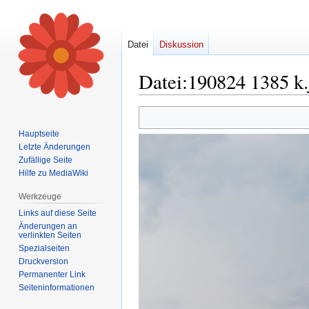
Datei
Diskussion
Datei
:
190824 1385 k.
Zur
Zur
Navigation
Suche
Hauptseite
springen
springen
Letzte Änderungen
Zufällige Seite
Hilfe zu MediaWiki
Werkzeuge
Links auf diese Seite
Änderungen an
verlinkten Seiten
Spezialseiten
Druckversion
Permanenter Link
Seiten­informationen