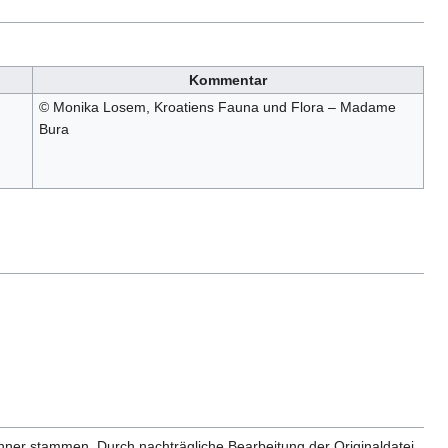
Kommentar
© Monika Losem, Kroatiens Fauna und Flora – Madame
Bura
anner stammen. Durch nachträgliche Bearbeitung der Originaldatei