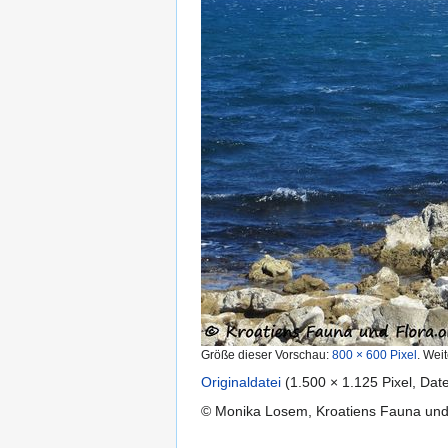
Größe dieser Vorschau:
800 × 600 Pixel
.
Weit
Originaldatei
‎
(1.500 × 1.125 Pixel, Da
© Monika Losem, Kroatiens Fauna un