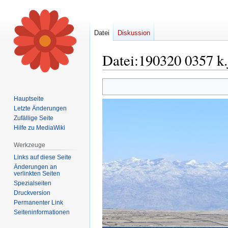
Datei
Diskussion
Datei
:
190320 0357 k.
Zur
Zur
Navigation
Suche
Hauptseite
springen
springen
Letzte Änderungen
Zufällige Seite
Hilfe zu MediaWiki
Werkzeuge
Links auf diese Seite
Änderungen an
verlinkten Seiten
Spezialseiten
Druckversion
Permanenter Link
Seiten­informationen