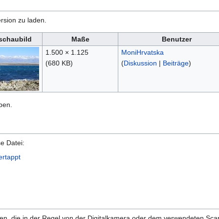
rsion zu laden.
schaubild
Maße
Benutzer
1.500 × 1.125
MoniHrvatska
(680 KB)
(
Diskussion
|
Beiträge
)
ben.
e Datei:
ertappt
onen, die in der Regel von der Digitalkamera oder dem verwendeten Sc