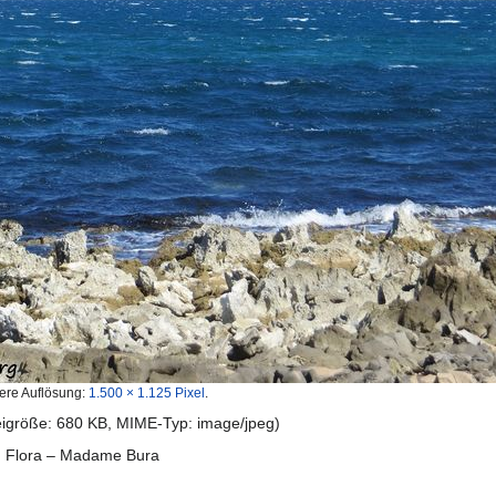
ere Auflösung:
1.500 × 1.125 Pixel
.
teigröße: 680 KB, MIME-Typ:
image/jpeg
)
d Flora – Madame Bura