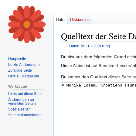
Datei
Diskussion
Quelltext der Seite D
←
Datei:190218 0179 k.jpg
Zur
Zur
Du bist aus dem folgenden Grund nicht 
Hauptseite
Navigation
Suche
Letzte Änderungen
Diese Aktion ist auf Benutzer beschrän
springen
springen
Zufällige Seite
Hilfe zu MediaWiki
Du kannst den Quelltext dieser Seite b
Werkzeuge
Links auf diese Seite
Änderungen an
verlinkten Seiten
Spezialseiten
Seiten­informationen