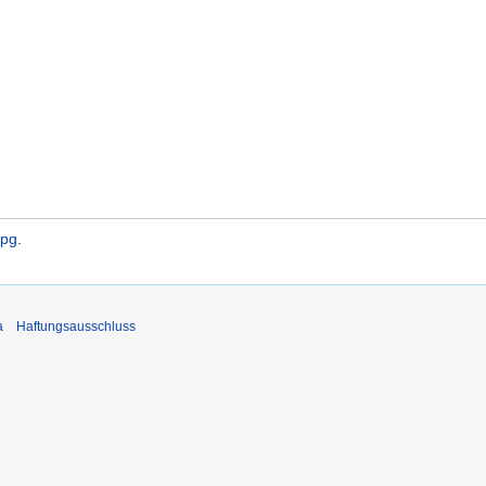
jpg
.
a
Haftungsausschluss