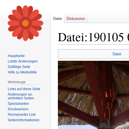
Datei
Diskussion
Datei
:
190105 
Zur
Zur
Datei
Hauptseite
Navigation
Suche
Letzte Änderungen
springen
springen
Zufällige Seite
Hilfe zu MediaWiki
Werkzeuge
Links auf diese Seite
Änderungen an
verlinkten Seiten
Spezialseiten
Druckversion
Permanenter Link
Seiten­informationen