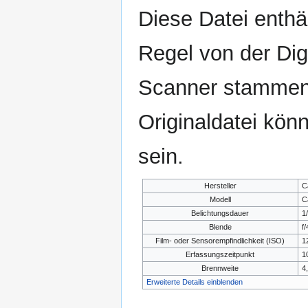
Diese Datei enthäl
Regel von der Di
Scanner stammen.
Originaldatei kön
sein.
Hersteller
C
Modell
C
Belichtungsdauer
1
Blende
f/
Film- oder Sensorempfindlichkeit (ISO)
1
Erfassungszeitpunkt
1
Brennweite
4
Erweiterte Details einblenden