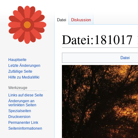
Datei
Diskussion
Datei
:
181017 
Zur
Zur
Datei
Hauptseite
Navigation
Suche
Letzte Änderungen
springen
springen
Zufällige Seite
Hilfe zu MediaWiki
Werkzeuge
Links auf diese Seite
Änderungen an
verlinkten Seiten
Spezialseiten
Druckversion
Permanenter Link
Seiten­informationen