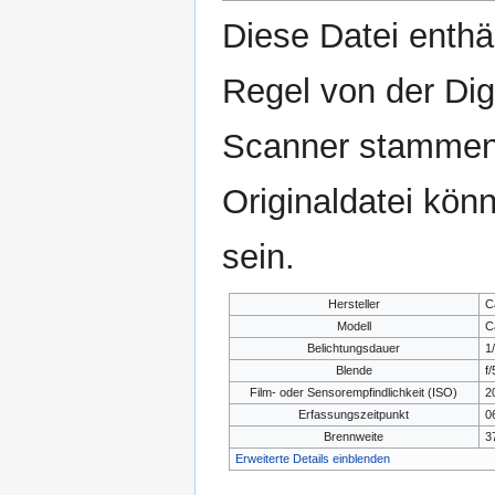
Diese Datei enthäl
Regel von der Di
Scanner stammen.
Originaldatei kön
sein.
Hersteller
C
Modell
C
Belichtungsdauer
1
Blende
f/
Film- oder Sensorempfindlichkeit (ISO)
2
Erfassungszeitpunkt
0
Brennweite
3
Erweiterte Details einblenden