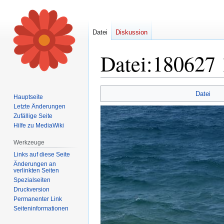
Datei
Diskussion
Datei
:
180627 
Zur
Zur
Datei
Hauptseite
Navigation
Suche
Letzte Änderungen
springen
springen
Zufällige Seite
Hilfe zu MediaWiki
Werkzeuge
Links auf diese Seite
Änderungen an
verlinkten Seiten
Spezialseiten
Druckversion
Permanenter Link
Seiten­informationen