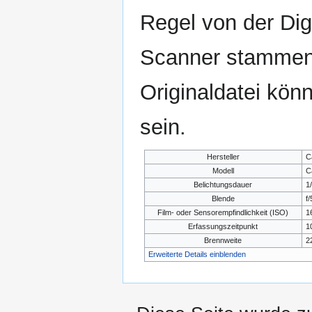
Regel von der Di
Scanner stammen.
Originaldatei kön
sein.
Hersteller
C
Modell
C
Belichtungsdauer
1
Blende
f/
Film- oder Sensorempfindlichkeit (ISO)
1
Erfassungszeitpunkt
1
Brennweite
2
Erweiterte Details einblenden