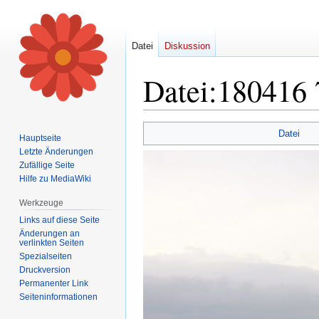
Datei
Diskussion
Datei
:
180416 
Zur
Zur
Datei
Hauptseite
Navigation
Suche
Letzte Änderungen
springen
springen
Zufällige Seite
Hilfe zu MediaWiki
Werkzeuge
Links auf diese Seite
Änderungen an
verlinkten Seiten
Spezialseiten
Druckversion
Permanenter Link
Seiten­informationen