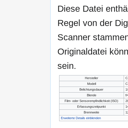
Diese Datei enthäl
Regel von der Di
Scanner stammen.
Originaldatei kön
sein.
Hersteller
C
Modell
C
Belichtungsdauer
1
Blende
f/
Film- oder Sensorempfindlichkeit (ISO)
2
Erfassungszeitpunkt
1
Brennweite
1
Erweiterte Details einblenden