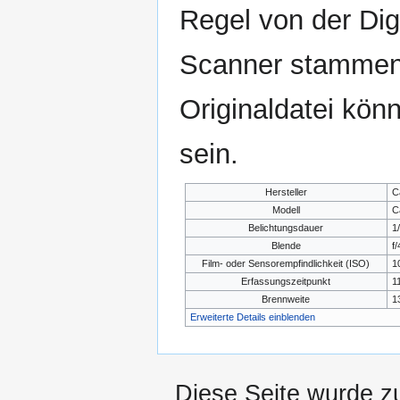
Regel von der Di
Scanner stammen.
Originaldatei kön
sein.
Hersteller
C
Modell
C
Belichtungsdauer
1
Blende
f/
Film- oder Sensorempfindlichkeit (ISO)
1
Erfassungszeitpunkt
1
Brennweite
1
Erweiterte Details einblenden
Diese Seite wurde z