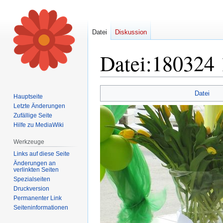
Datei
Diskussion
Datei
:
180324 
Zur
Zur
Datei
Hauptseite
Navigation
Suche
Letzte Änderungen
springen
springen
Zufällige Seite
Hilfe zu MediaWiki
Werkzeuge
Links auf diese Seite
Änderungen an
verlinkten Seiten
Spezialseiten
Druckversion
Permanenter Link
Seiten­informationen