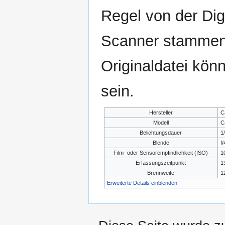
Regel von der Di
Scanner stammen.
Originaldatei kön
sein.
Hersteller
C
Modell
C
Belichtungsdauer
1
Blende
f/
Film- oder Sensorempfindlichkeit (ISO)
1
Erfassungszeitpunkt
1
Brennweite
1
Erweiterte Details einblenden