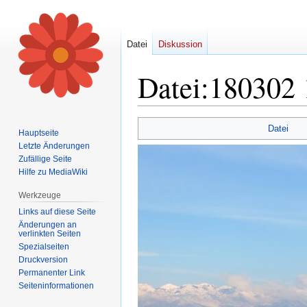
Datei
Diskussion
Datei
:
180302 
Zur
Zur
Datei
Hauptseite
Navigation
Suche
Letzte Änderungen
springen
springen
Zufällige Seite
Hilfe zu MediaWiki
Werkzeuge
Links auf diese Seite
Änderungen an
verlinkten Seiten
Spezialseiten
Druckversion
Permanenter Link
Seiten­informationen