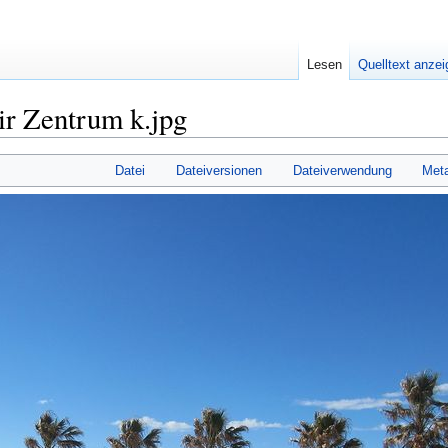
Lesen
Quelltext anze
r Zentrum k.jpg
Datei
Dateiversionen
Dateiverwendung
Met