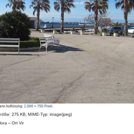
ere Auflösung:
1.000 × 750 Pixel
.
igröße: 275 KB, MIME-Typ:
image/jpeg
)
ra – Ort Vir