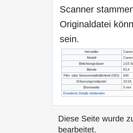
Scanner stammen.
Originaldatei kön
sein.
Hersteller
Canon
Modell
Canon
Belichtungsdauer
1/15 S
Blende
f/3,4
Film- oder Sensorempfindlichkeit (ISO)
640
Erfassungszeitpunkt
23:24,
Brennweite
5 mm
Erweiterte Details einblenden
Diese Seite wurde z
bearbeitet.