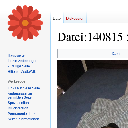
Datei
Diskussion
Datei
:
140815 
Zur
Zur
Datei
Hauptseite
Navigation
Suche
Letzte Änderungen
springen
springen
Zufällige Seite
Hilfe zu MediaWiki
Werkzeuge
Links auf diese Seite
Änderungen an
verlinkten Seiten
Spezialseiten
Druckversion
Permanenter Link
Seiten­informationen