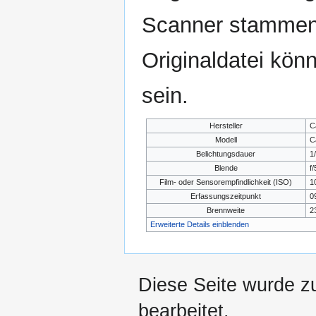
Scanner stammen.
Originaldatei kön
sein.
Hersteller
C
Modell
C
Belichtungsdauer
1
Blende
f/
Film- oder Sensorempfindlichkeit (ISO)
1
Erfassungszeitpunkt
0
Brennweite
2
Erweiterte Details einblenden
Diese Seite wurde z
bearbeitet.