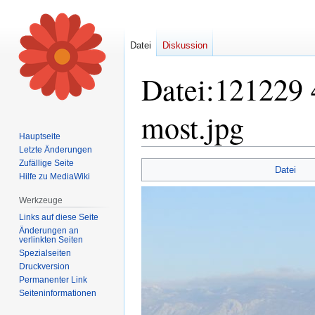
Datei
Diskussion
Datei
:
121229 
most.jpg
Hauptseite
Letzte Änderungen
Zufällige Seite
Zur
Zur
Datei
Hilfe zu MediaWiki
Navigation
Suche
springen
springen
Werkzeuge
Links auf diese Seite
Änderungen an
verlinkten Seiten
Spezialseiten
Druckversion
Permanenter Link
Seiten­informationen