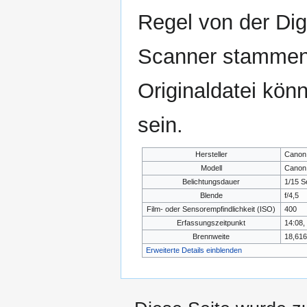
Regel von der Di
Scanner stammen.
Originaldatei kön
sein.
Hersteller
Canon
Modell
Canon
Belichtungsdauer
1/15 S
Blende
f/4,5
Film- oder Sensorempfindlichkeit (ISO)
400
Erfassungszeitpunkt
14:08,
Brennweite
18,61
Erweiterte Details einblenden