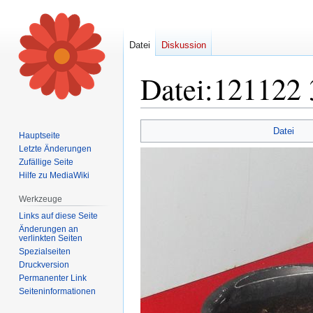
Datei
Diskussion
Datei
:
121122 3
Zur
Zur
Datei
Hauptseite
Navigation
Suche
Letzte Änderungen
springen
springen
Zufällige Seite
Hilfe zu MediaWiki
Werkzeuge
Links auf diese Seite
Änderungen an
verlinkten Seiten
Spezialseiten
Druckversion
Permanenter Link
Seiten­informationen