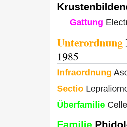
Krustenbilden
Gattung
Elect
Unterordnung
1985
Infraordnung
Asc
Sectio
Lepraliom
Überfamilie
Celle
Familie
Phidol