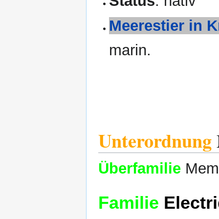
Status
: nativ
Meerestier in K
marin.
Unterordnung
Überfamilie
Memb
Familie
Electri