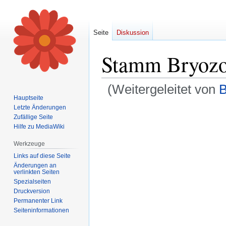
Seite
Diskussion
Stamm Bryozo
(Weitergeleitet von
B
Hauptseite
Letzte Änderungen
Zur
Zur
Zufällige Seite
Navigation
Suche
Hilfe zu MediaWiki
springen
springen
Werkzeuge
Links auf diese Seite
Änderungen an
verlinkten Seiten
Spezialseiten
Druckversion
Permanenter Link
Seiten­informationen