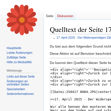
Seite
Diskussion
Quelltext der Seite 
←
17. April 2025 - Der Widerspenstigen Z
Zur
Zur
Du bist aus dem folgenden Grund nicht 
Hauptseite
Navigation
Suche
Letzte Änderungen
Diese Aktion ist auf Benutzer beschrän
springen
springen
Zufällige Seite
Hilfe zu MediaWiki
Du kannst den Quelltext dieser Seite b
Werkzeuge
Links auf diese Seite
Änderungen an
verlinkten Seiten
Spezialseiten
Seiten­informationen