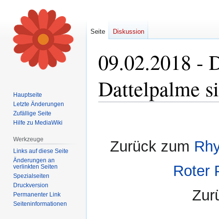
Seite
Diskussion
09.02.2018 - 
Dattelpalme s
Hauptseite
Letzte Änderungen
Zufällige Seite
Zur
Zur
Hilfe zu MediaWiki
Navigation
Suche
springen
springen
Werkzeuge
Zurück zum
Rhy
Links auf diese Seite
Änderungen an
Roter 
verlinkten Seiten
Spezialseiten
Druckversion
Zur
Permanenter Link
Seiten­informationen