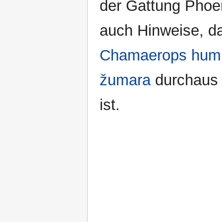
der Gattung Phoen
auch Hinweise, d
Chamaerops humil
žumara
durchaus 
ist.