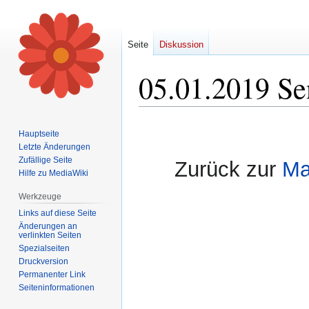
Seite
Diskussion
05.01.2019 Se
Zur
Zur
Hauptseite
Navigation
Suche
Letzte Änderungen
springen
springen
Zufällige Seite
Zurück zur
Ma
Hilfe zu MediaWiki
Werkzeuge
Links auf diese Seite
Änderungen an
verlinkten Seiten
Spezialseiten
Druckversion
Permanenter Link
Seiten­informationen