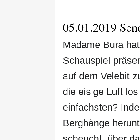
05.01.2019 Send
Madame Bura hat u
Schauspiel präsen
auf dem Velebit z
die eisige Luft l
einfachsten? Inde
Berghänge herunte
scheucht, über da